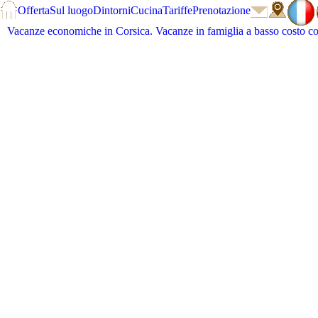
Offerta
Sul luogo
Dintorni
Cucina
Tariffe
Prenotazione
Vacanze economiche in Corsica. Vacanze in famiglia a basso costo c